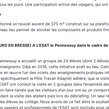
tous les jours. Une participation active des usagers, qui on
e
tionné un nouvel auvent de 375 m² construit sur sa platefor
eau lieu permet de stocker les composants et produits finis 
é.
BOURG EN BRESSE) A L’ESAT le Pennessuy dans le cadre d
nnessuy a accueilli un groupe de 24 élèves (dont 2 élèves
ignants. Déjà en 2018, cette initiative avait eu lieu. Cette 
e en œuvre l’un des volets des enseignements pratiques inte
s spécifiquement le Pôle Travail Adapté) adhère, que la visi
’ESAT ont conduit la visite en 2 groupes dans l’ensemble des 
oir-faire tandis que les visiteurs d’un jour ont eu un compo
nt la visite des ateliers puis lors du débriefing. Un seul re
 des élèves au collège. Nous avons de ce fait émis le souhai
les usagers et professionnels de l’ESAT sont motivés pour r